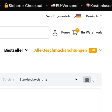
-
-
Sicherer Checkout
EU-Versand
Kostenloser 
Sendungsverfolgung
Deutsch
0
Konto
Ihr Warenkorb
Bestseller
Alle Geschmacksrichtungen
HOT
Sortieren: