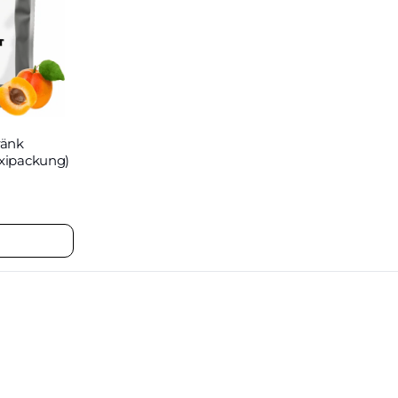
ränk
axipackung)