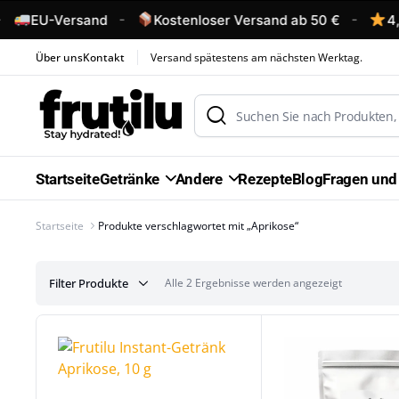
-
-
EU-Versand
Kostenloser Versand ab 50 €
4,6
Über uns
Kontakt
Versand spätestens am nächsten Werktag.
Startseite
Getränke
Andere
Rezepte
Blog
Fragen und
Startseite
Produkte verschlagwortet mit „Aprikose“
Filter Produkte
Alle 2 Ergebnisse werden angezeigt