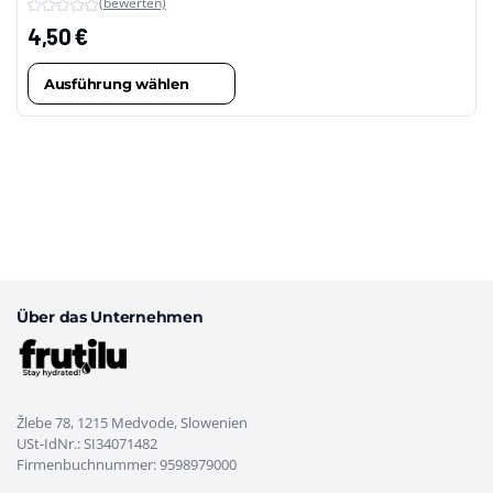
(bewerten)
4,50
€
Ausführung wählen
Dieses
Produkt
weist
mehrere
Varianten
auf.
Die
Optionen
können
Über das Unternehmen
auf
der
Produktseite
gewählt
Žlebe 78, 1215 Medvode, Slowenien
werden
USt-IdNr.: SI34071482
Firmenbuchnummer: 9598979000