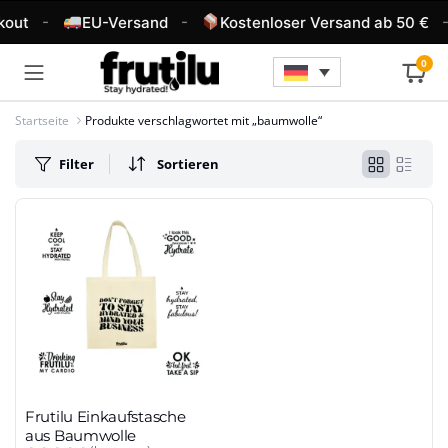
-
-
-
kout
EU-Versand
Kostenloser Versand ab 50 €
0
Startseite
Produkte verschlagwortet mit „baumwolle“
Filter
Sortieren
Frutilu Einkaufstasche
aus Baumwolle