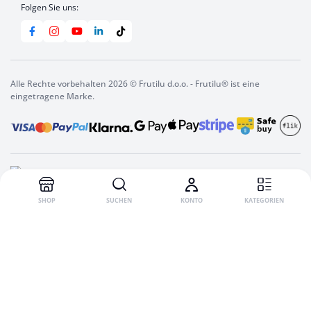
Folgen Sie uns:
Alle Rechte vorbehalten 2026 © Frutilu d.o.o. - Frutilu® ist eine
eingetragene Marke.
SHOP
SUCHEN
KONTO
KATEGORIEN
English
(
Englisch
)
Italiano
(
Italienisch
)
Slovenščina
(
Slowenisch
)
Deutsch
Hrvatski
(
Kroatisch
)