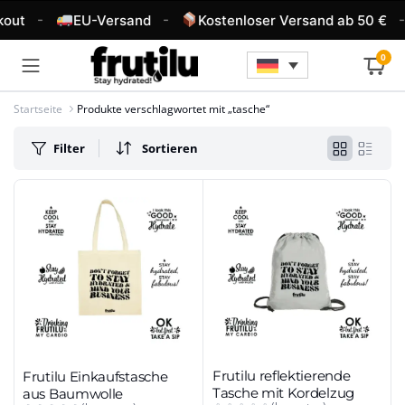
-
-
-
out
EU-Versand
Kostenloser Versand ab 50 €
0
Startseite
Produkte verschlagwortet mit „tasche“
Filter
Sortieren
Frutilu reflektierende
Frutilu Einkaufstasche
Tasche mit Kordelzug
aus Baumwolle