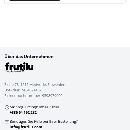
Produkt
weist
mehrere
Varianten
auf.
Die
Optionen
können
Über das Unternehmen
auf
der
Produktseite
gewählt
Žlebe 78, 1215 Medvode, Slowenien
werden
USt-IdNr.: SI34071482
Firmenbuchnummer: 9598979000
Montag–Freitag: 08:00–16:00
+386 64 192 282
Benötigen Sie Hilfe bei Ihrer Bestellung?
info@frutilu.com