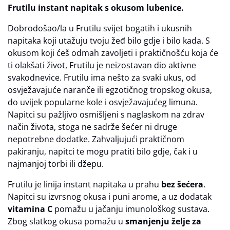
Frutilu instant napitak s okusom lubenice.
Dobrodošao/la u Frutilu svijet bogatih i ukusnih
napitaka koji utažuju tvoju žeđ bilo gdje i bilo kada. S
okusom koji ćeš odmah zavoljeti i praktičnošću koja će
ti olakšati život, Frutilu je neizostavan dio aktivne
svakodnevice. Frutilu ima nešto za svaki ukus, od
osvježavajuće naranče ili egzotičnog tropskog okusa,
do uvijek popularne kole i osvježavajućeg limuna.
Napitci su pažljivo osmišljeni s naglaskom na zdrav
način života, stoga ne sadrže šećer ni druge
nepotrebne dodatke. Zahvaljujući praktičnom
pakiranju, napitci te mogu pratiti bilo gdje, čak i u
najmanjoj torbi ili džepu.
Frutilu je linija instant napitaka u prahu
bez šećera
.
Napitci su izvrsnog okusa i puni arome, a uz dodatak
vitamina C
pomažu u jačanju imunološkog sustava.
Zbog slatkog okusa pomažu u
smanjenju želje za