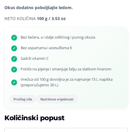
Okus dodatno poboljšajte ledom.
NETO KOLIČINA
100 g / 3.53 oz
Bez šećera, a i dalje odličnog i punog okusa
✓
Bez aspartama i acesulfama K
✓
Sadrži vitamin C
✓
Potiče na pijenje i smanjuje želju za slatkom hranom
✓
Vrećica od 100 g dovoljna je za najmanje 15 L napitka
✓
(preporučujemo 30 L)
Pročitaj više
Nutritivne vrijednosti
Količinski popust