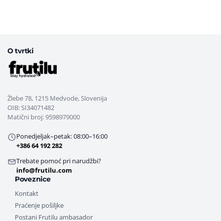
O tvrtki
Žlebe 78, 1215 Medvode, Slovenija
OIB: SI34071482
Matični broj: 9598979000
Ponedjeljak–petak: 08:00–16:00
+386 64 192 282
Trebate pomoć pri narudžbi?
info@frutilu.com
Poveznice
Kontakt
Praćenje pošiljke
Postani Frutilu ambasador