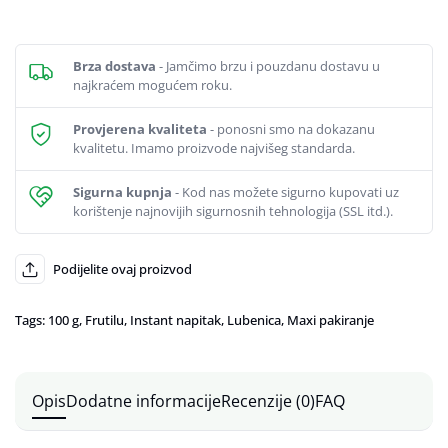
od
13,11 €
do
14,25 €
Brza dostava
- Jamčimo brzu i pouzdanu dostavu u
najkraćem mogućem roku.
Provjerena kvaliteta
- ponosni smo na dokazanu
kvalitetu. Imamo proizvode najvišeg standarda.
Sigurna kupnja
- Kod nas možete sigurno kupovati uz
korištenje najnovijih sigurnosnih tehnologija (SSL itd.).
Podijelite ovaj proizvod
Tags:
100 g
,
Frutilu
,
Instant napitak
,
Lubenica
,
Maxi pakiranje
Opis
Dodatne informacije
Recenzije (0)
FAQ