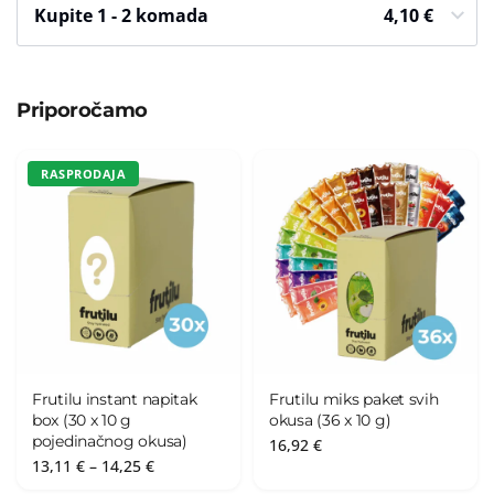
Kupite 1 - 2 komada
4,10
€
Priporočamo
RASPRODAJA
Frutilu instant napitak
Frutilu miks paket svih
box (30 x 10 g
okusa (36 x 10 g)
pojedinačnog okusa)
16,92
€
Raspon
13,11
€
–
14,25
€
cijena: