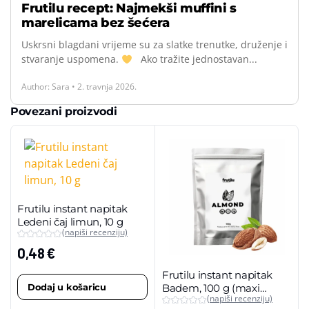
Frutilu recept: Najmekši muffini s
marelicama bez šećera
Uskrsni blagdani vrijeme su za slatke trenutke, druženje i
stvaranje uspomena.
Ako tražite jednostavan...
Author: Sara • 2. travnja 2026.
Povezani proizvodi
Frutilu instant napitak
Ledeni čaj limun, 10 g
(napiši recenziju)
0,48
€
Frutilu instant napitak
Dodaj u košaricu
Badem, 100 g (maxi
(napiši recenziju)
pakiranje)