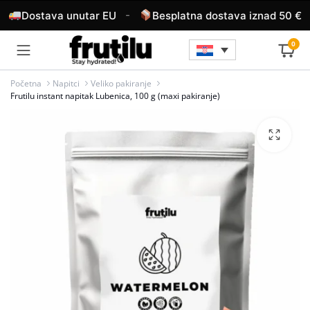
-
-
Dostava unutar EU
Besplatna dostava iznad 50 €
0
Početna
Napitci
Veliko pakiranje
Frutilu instant napitak Lubenica, 100 g (maxi pakiranje)