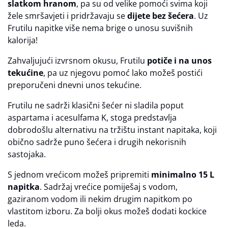
slatkom hranom
, pa su od velike pomoći svima koji
žele smršavjeti i pridržavaju se
dijete bez šećera
. Uz
Frutilu napitke više nema brige o unosu suvišnih
kalorija!
Zahvaljujući izvrsnom okusu, Frutilu
potiče i na unos
tekućine
, pa uz njegovu pomoć lako možeš postići
preporučeni dnevni unos tekućine.
Frutilu ne sadrži klasični šećer ni sladila poput
aspartama i acesulfama K, stoga predstavlja
dobrodošlu alternativu na tržištu instant napitaka, koji
obično sadrže puno šećera i drugih nekorisnih
sastojaka.
S jednom vrećicom možeš pripremiti
minimalno 15 L
napitka
. Sadržaj vrećice pomiješaj s vodom,
gaziranom vodom ili nekim drugim napitkom po
vlastitom izboru. Za bolji okus možeš dodati kockice
leda.