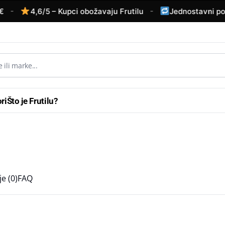
-
4,6/5 – Kupci obožavaju Frutilu
Jednostavni povrat
ri
Što je Frutilu?
e (0)
FAQ