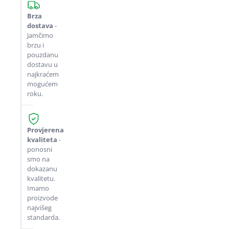
Brza
dostava
-
Jamčimo
brzu i
pouzdanu
dostavu u
najkraćem
mogućem
roku.
Provjerena
kvaliteta
-
ponosni
smo na
dokazanu
kvalitetu.
Imamo
proizvode
najvišeg
standarda.