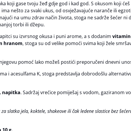
ka koji gase tvoju žeđ gdje god i kad god. S okusom koji ćeš o
lu ima nešto za svaki ukus, od osvježavajuće naranče ili egzo
 imajući na umu zdrav način života, stoga ne sadrže šećer n
anjoj torbi ili džepu.
Napitci su izvrsnog okusa i puni arome, a s dodanim
vitami
om hranom
, stoga su od velike pomoći svima koji žele smršav
 njegovu pomoć lako možeš postići preporučeni dnevni unos
tama i acesulfama K, stoga predstavlja dobrodošlu alternativ
L napitka
. Sadržaj vrećice pomiješaj s vodom, gaziranom v
k za slatka jela, koktele, shakeove ili čak ledene slastice bez še
 10 g.