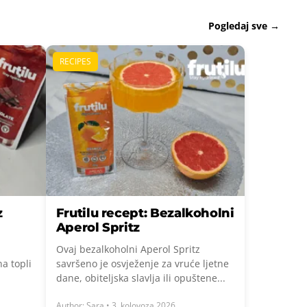
Pogledaj sve →
RECIPES
z
Frutilu recept: Bezalkoholni
Aperol Spritz
Ovaj bezalkoholni Aperol Spritz
na topli
savršeno je osvježenje za vruće ljetne
dane, obiteljska slavlja ili opuštene...
Author: Sara • 3. kolovoza 2026.