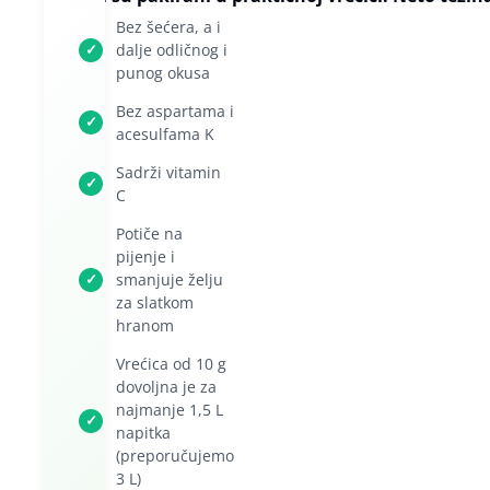
Bez šećera, a i
✓
dalje odličnog i
punog okusa
Bez aspartama i
✓
acesulfama K
Sadrži vitamin
✓
C
Potiče na
pijenje i
✓
smanjuje želju
za slatkom
hranom
Vrećica od 10 g
dovoljna je za
najmanje 1,5 L
✓
napitka
(preporučujemo
3 L)