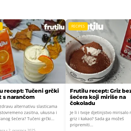
RECIPES
lu recept: Tučeni grčki
Frutilu recept: Griz be
t s narančom
šećera koji miriše na
čokoladu
 zdravu alternativu slasticama
 istovremeno zasitna, ukusna i
Je li i tvoje djetinjstvo mirisalo 
anog šećera? Tučeni grčki...
griz i kakao? Sada ga možeš
pripremiti...
ara • 2. prosinca 2025.