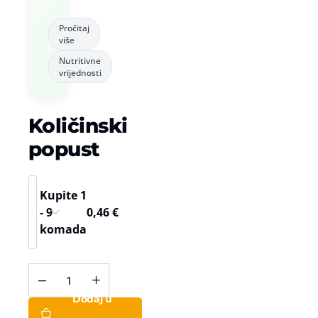
Pročitaj
više
Nutritivne
vrijednosti
Količinski
popust
Kupite 1
- 9
0,46
€
komada
Frutilu
instant
Dodaj u
napitak
Badem,