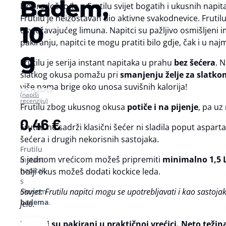
Badem,
Dobrodošao/la u Frutilu svijet bogatih i ukusnih napita
Frutilu je neizostavan dio aktivne svakodnevice. Fruti
10
osvježavajućeg limuna. Napitci su pažljivo osmišljeni
pakiranju, napitci te mogu pratiti bilo gdje, čak i u najm
g
Frutilu je serija instant napitaka u prahu
bez šećera
. 
slatkog okusa pomažu pri
smanjenju želje za slatk
više nema brige oko unosa suvišnih kalorija!
(napiši
recenziju)
Frutilu zbog ukusnog okusa
potiče i na pijenje
, pa uz
0,46
€
Frutilu ne sadrži klasični šećer ni sladila poput aspar
šećera i drugih nekorisnih sastojaka.
Frutilu
S jednom vrećicom možeš pripremiti
minimalno 1,5 
instant
napitak
bolji okus možeš dodati kockice leda.
s
Savjet: Frutilu napitci mogu se upotrebljavati i kao sastoja
okusom
badema
.
jelo.
Napitci su pakirani u praktičnoj vrećici. Neto težina