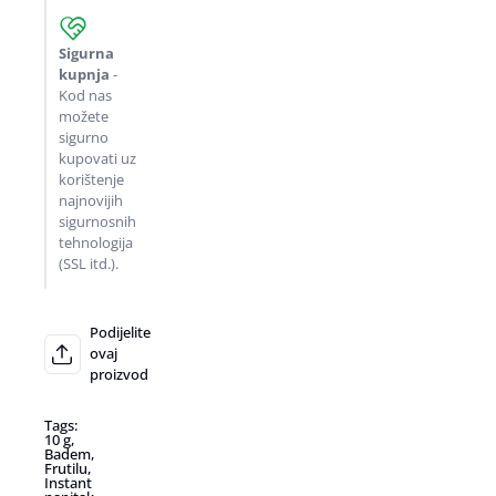
Sigurna
kupnja
-
Kod nas
možete
sigurno
kupovati uz
korištenje
najnovijih
sigurnosnih
tehnologija
(SSL itd.).
Podijelite
ovaj
proizvod
Tags:
10 g
,
Badem
,
Frutilu
,
Instant