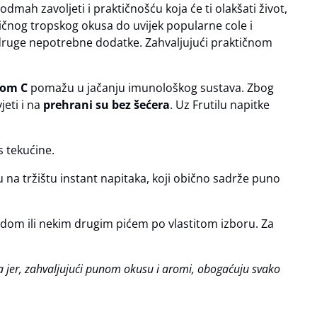
dmah zavoljeti i praktičnošću koja će ti olakšati život,
tičnog tropskog okusa do uvijek popularne cole i
i druge nepotrebne dodatke. Zahvaljujući praktičnom
nom C
pomažu u jačanju imunološkog sustava. Zbog
jeti i na
prehrani su bez šećera
. Uz Frutilu napitke
 tekućine.
u na tržištu instant napitaka, koji obično sadrže puno
odom ili nekim drugim pićem po vlastitom izboru. Za
ćera jer, zahvaljujući punom okusu i aromi, obogaćuju svako