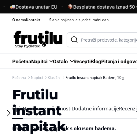
-
-
Dostava unutar EU
Besplatna dostava iznad 50 €
O nama
Kontakt
Slanje najkasnije sljedeći radni dan.
Početna
Napitci
Ostalo
Recepti
Blog
Pitanja i odgovo
Početna
Napitci
Klasični
Frutilu instant napitak Badem, 10 g
Frutilu
instant
Opis
Nutritivne vrijednosti
Dodatne informacije
Recenzij
napitak
Frutilu instant napitak s okusom badema.