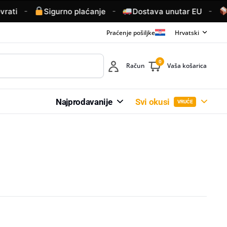
-
-
-
i
Sigurno plaćanje
Dostava unutar EU
Bes
Praćenje pošiljke
Hrvatski
0
Račun
Vaša košarica
Najprodavanije
Svi okusi
VRUĆE