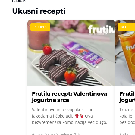
napitak
Ukusni recepti
RECIPES
RECIPES
Frutilu recept: Valentinova
Fruti
jogurtna srca
jogur
Valentinovo ima svoj okus – po
Tražite
jagodama i čokoladi.
Ova
koja je
bezvremenska kombinacija već dugo...
bez dod
Author: Sara • 9. veljače 2026.
Author: S