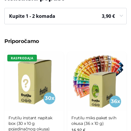
Kupite 1 - 2 komada
3,90
€
Priporočamo
RASPRODAJA
Frutilu instant napitak
Frutilu miks paket svih
box (30 x 10 g
okusa (36 x 10 g)
pojedinačnog okusa)
16,92
€