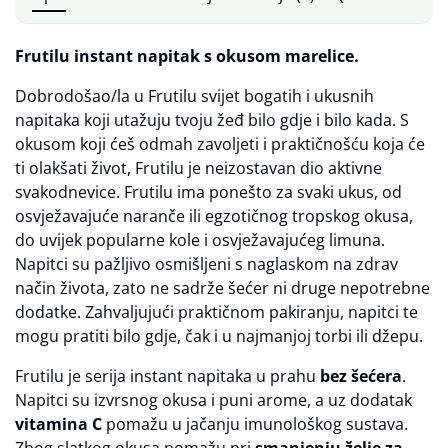
Frutilu instant napitak s okusom marelice.
Dobrodošao/la u Frutilu svijet bogatih i ukusnih
napitaka koji utažuju tvoju žeđ bilo gdje i bilo kada. S
okusom koji ćeš odmah zavoljeti i praktičnošću koja će
ti olakšati život, Frutilu je neizostavan dio aktivne
svakodnevice. Frutilu ima ponešto za svaki ukus, od
osvježavajuće naranče ili egzotičnog tropskog okusa,
do uvijek popularne kole i osvježavajućeg limuna.
Napitci su pažljivo osmišljeni s naglaskom na zdrav
način života, zato ne sadrže šećer ni druge nepotrebne
dodatke. Zahvaljujući praktičnom pakiranju, napitci te
mogu pratiti bilo gdje, čak i u najmanjoj torbi ili džepu.
Frutilu je serija instant napitaka u prahu
bez šećera
.
Napitci su izvrsnog okusa i puni arome, a uz dodatak
vitamina C
pomažu u jačanju imunološkog sustava.
Zbog slatkog okusa pomažu pri
smanjenju želje za