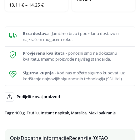
Raspon
13,11
€
–
14,25
€
cijena:
od
13,11 €
do
14,25 €
Brza dostava
- Jamčimo brzu i pouzdanu dostavu u
najkraćem mogućem roku.
Provjerena kvaliteta
- ponosni smo na dokazanu
kvalitetu. Imamo proizvode najvišeg standarda.
Sigurna kupnja
- Kod nas možete sigurno kupovati uz
korištenje najnovijih sigurnosnih tehnologija (SSL itd.).
Podijelite ovaj proizvod
Tags:
100 g
,
Frutilu
,
Instant napitak
,
Marelica
,
Maxi pakiranje
Opis
Dodatne informacije
Recenzije (0)
FAQ