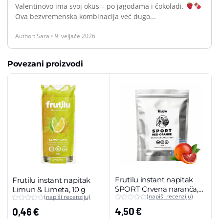
Valentinovo ima svoj okus – po jagodama i čokoladi.
Ova bezvremenska kombinacija već dugo...
Author: Sara • 9. veljače 2026.
Povezani proizvodi
Frutilu instant napitak
Frutilu instant napitak
SPORT Crvena naranča,
Limun & Limeta, 10 g
(napiši recenziju)
(napiši recenziju)
100 g (maxi pakiranje)
4,50
€
0,46
€