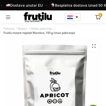
-
Dostava unutar EU
Besplatna dostava iznad 50 €
0
Početna
Napitci
Veliko pakiranje
Frutilu instant napitak Marelica, 100 g (maxi pakiranje)