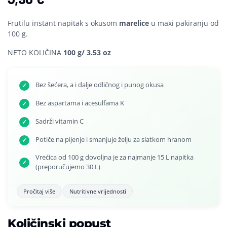
Frutilu instant napitak s okusom
marelice
u maxi pakiranju od
100 g.
NETO KOLIČINA
100 g/ 3.53 oz
Bez šećera, a i dalje odličnog i punog okusa
✓
Bez aspartama i acesulfama K
✓
Sadrži vitamin C
✓
Potiče na pijenje i smanjuje želju za slatkom hranom
✓
Vrećica od 100 g dovoljna je za najmanje 15 L napitka
✓
(preporučujemo 30 L)
Pročitaj više
Nutritivne vrijednosti
Količinski popust