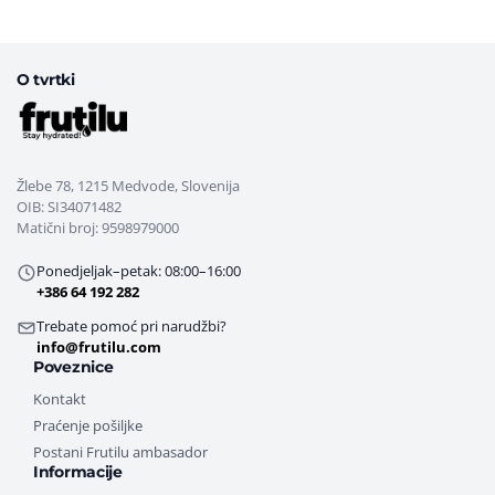
O tvrtki
Žlebe 78, 1215 Medvode, Slovenija
OIB: SI34071482
Matični broj: 9598979000
Ponedjeljak–petak: 08:00–16:00
+386 64 192 282
Trebate pomoć pri narudžbi?
info@frutilu.com
Poveznice
Kontakt
Praćenje pošiljke
Postani Frutilu ambasador
Informacije