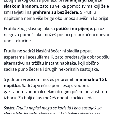
slatkom hranom
, zato su velika pomoć svima koji žele
smršavjeti i na
prehrani su bez šećera
. S Frutilu
napitcima nema više brige oko unosa suvišnih kalorija!
Frutilu zbog slasnog okusa
potiče i na pijenje
, pa uz
njegovu pomoć lako možeš postići preporučeni dnevni
unos tekućine.
Frutilu ne sadrži klasični šećer ni sladila poput
aspartama i acesulfama K, zato predstavlja dobrodošlu
alternativu na tržištu instant napitaka, koji obično
sadrže puno šećera i drugih nekorisnih sastojaka.
S jednom vrećicom možeš pripremiti
minimalno 15 L
napitka
. Sadržaj vrećice pomiješaj s vodom,
gaziranom vodom ili nekim drugim pićem po vlastitom
izboru. Za bolji okus možeš dodati kockice leda.
Savjet: Frutilu napitci mogu se koristiti i kao sastojak za
slatka jela, koktele, shakeove ili čak ledene slastice bez