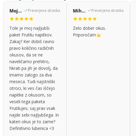
Mojca, DOBROVA, Slovenija
Miha, Vodice, Slovenija
Preverjena stranka
Preverjena stranka
Tole je moj najljubši
Zelo dober okus.
paket Frutilu napitkov.
Priporočam
Zakaj? Ker dobiš ravno
pravo količino različnih
okusov, da se ne
naveličamo prehitro,
hkrati pa jih je dovolj, da
imamo zalogo za dva
meseca. Tudi najstniški
otroci, ki ves čas iščejo
napitke z okusom, so
veseli tega paketa
Frutilujev, saj prav vsak
najde sebi najljubšega. In
kateri okus je to zame?
Definitivno lubenica <3