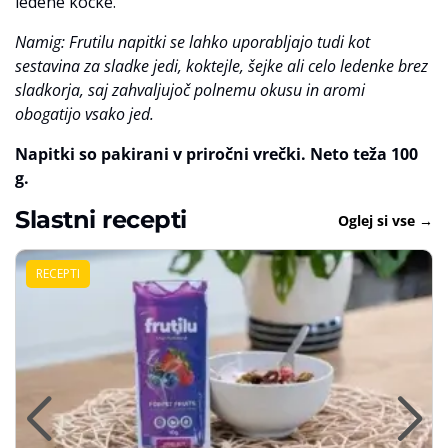
ledene kocke.
Namig: Frutilu napitki se lahko uporabljajo tudi kot
sestavina za sladke jedi, koktejle, šejke ali celo ledenke brez
sladkorja, saj zahvaljujoč polnemu okusu in aromi
obogatijo vsako jed.
Napitki so pakirani v priročni vrečki. Neto teža 100
g.
Slastni recepti
Oglej si vse →
RECEPTI