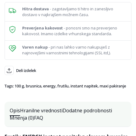
14,25 €
Hitra dostava
- zagotavljamo ti hitro in zanesljivo
dostavo v najkrajšem možnem času.
Preverjena kakovost
- ponosni smo na preverjeno
kakovost. Imamo izdelke vrhunskega standarda.
Varen nakup
- pri nas lahko varno nakupuješ z
najnovejšimi varnostnimi tehnologijami (SSL itd,).
Deli izdelek
Tags:
100 g
,
brusnica
,
energy
,
frutilu
,
instant napitek
,
maxi pakiranje
Opis
Hranilne vrednosti
Dodatne podrobnosti
Mnenja (0)
FAQ