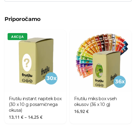
Priporočamo
AKCIJA
Frutilu instant napitek box
Frutilu miks box vseh
(30 x 10 g posamičnega
okusov (36 x 10 g)
okusa)
16,92
€
Cenovni
13,11
€
–
14,25
€
razpon:
od
13,11 €
do