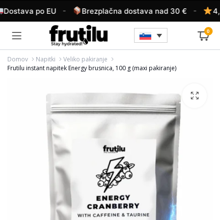
-
-
ostava po EU
Brezplačna dostava nad 30 €
4,6/
0
Domov
Napitki
Veliko pakiranje
Frutilu instant napitek Energy brusnica, 100 g (maxi pakiranje)