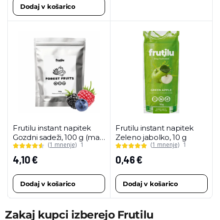
Dodaj v košarico
Frutilu instant napitek
Frutilu instant napitek
Gozdni sadeži, 100 g (maxi
Zeleno jabolko, 10 g
(1 mnenje)
1
(1 mnenje)
1
pakiranje)
4,10
€
0,46
€
Dodaj v košarico
Dodaj v košarico
Zakaj kupci izberejo Frutilu