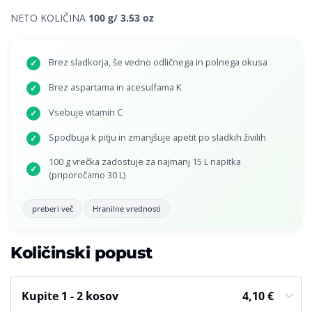
NETO KOLIČINA
100 g/ 3.53 oz
Brez sladkorja, še vedno odličnega in polnega okusa
✓
Brez aspartama in acesulfama K
✓
Vsebuje vitamin C
✓
Spodbuja k pitju in zmanjšuje apetit po sladkih živilih
✓
100 g vrečka zadostuje za najmanj 15 L napitka
✓
(priporočamo 30 L)
preberi več
Hranilne vrednosti
Količinski popust
Kupite 1 - 2 kosov
4,10
€