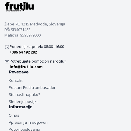
Žlebe 78, 1215 Medvode, Slovenija
DŠ: SI34071482
Matična: 9598979000
Ponedeljek–petek: 08:00–16:00
+386 64 192 282
Potrebujete pomoč pri naročilu?
info@frutilu.com
Povezave
Kontakt
Postani Frutilu ambasador
Ste našli napako?
Sledenje pošiljki
Informacije
O nas
Vprašanja in odgovori
Pogoji poslovanja