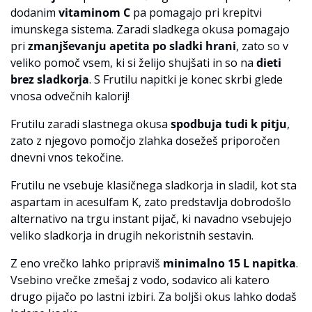
dodanim
vitaminom C
pa pomagajo pri krepitvi
imunskega sistema. Zaradi sladkega okusa pomagajo
pri
zmanjševanju apetita po sladki hrani
, zato so v
veliko pomoč vsem, ki si želijo shujšati in so na
dieti
brez sladkorja
. S Frutilu napitki je konec skrbi glede
vnosa odvečnih kalorij!
Frutilu zaradi slastnega okusa
spodbuja tudi k pitju
,
zato z njegovo pomočjo zlahka dosežeš priporočen
dnevni vnos tekočine.
Frutilu ne vsebuje klasičnega sladkorja in sladil, kot sta
aspartam in acesulfam K, zato predstavlja dobrodošlo
alternativo na trgu instant pijač, ki navadno vsebujejo
veliko sladkorja in drugih nekoristnih sestavin.
Z eno vrečko lahko pripraviš
minimalno 15 L napitka
.
Vsebino vrečke zmešaj z vodo, sodavico ali katero
drugo pijačo po lastni izbiri. Za boljši okus lahko dodaš