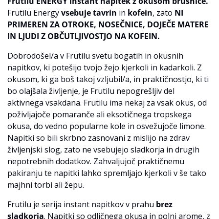
Frutilu ENERGY instant napitek z okusom brusnice.
Frutilu Energy
vsebuje
tavrin
in
kofein
, zato
NI
PRIMEREN ZA OTROKE, NOSEČNICE, DOJEČE MATERE
IN LJUDI Z OBČUTLJIVOSTJO NA KOFEIN.
Dobrodošel/a v Frutilu svetu bogatih in okusnih
napitkov, ki potešijo tvojo žejo kjerkoli in kadarkoli. Z
okusom, ki ga boš takoj vzljubil/a, in praktičnostjo, ki ti
bo olajšala življenje, je Frutilu nepogrešljiv del
aktivnega vsakdana. Frutilu ima nekaj za vsak okus, od
poživljajoče pomaranče ali eksotičnega tropskega
okusa, do vedno popularne kole in osvežujoče limone.
Napitki so bili skrbno zasnovani z mislijo na zdrav
življenjski slog, zato ne vsebujejo sladkorja in drugih
nepotrebnih dodatkov. Zahvaljujoč praktičnemu
pakiranju te napitki lahko spremljajo kjerkoli v še tako
majhni torbi ali žepu.
Frutilu je serija instant napitkov v prahu
brez
sladkorja
. Napitki so odličnega okusa in polni arome, z