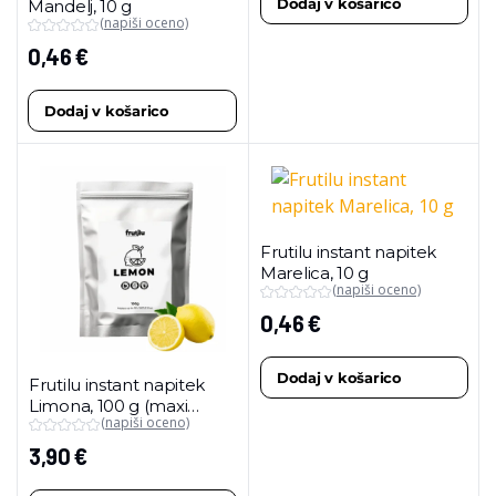
Dodaj v košarico
Mandelj, 10 g
(napiši oceno)
0,46
€
Dodaj v košarico
Frutilu instant napitek
Marelica, 10 g
(napiši oceno)
0,46
€
Dodaj v košarico
Frutilu instant napitek
Limona, 100 g (maxi
(napiši oceno)
pakiranje)
3,90
€