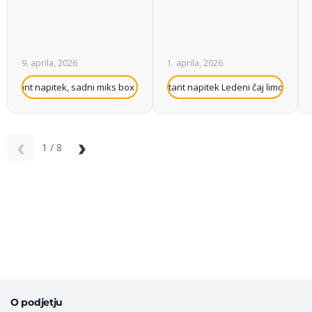
9. aprila, 2026
1. aprila, 2026
+
u instant napitek, sadni miks box (35 x 10 g)
Frutilu instant napitek Ledeni čaj limona, 10 
Fr
‹
›
1
/
8
O podjetju