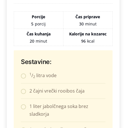
Porcije
Čas priprave
5
porcij
30
minut
Čas kuhanja
Kalorije na kozarec
20
minut
96
kcal
Sestavine:
1
/
litra vode
2
2 čajni vrečki rooibos čaja
1 liter jabolčnega soka brez
sladkorja