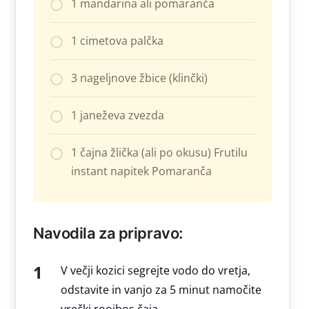
1 mandarina ali pomaranča
1 cimetova palčka
3 nageljnove žbice (klinčki)
1 janeževa zvezda
1 čajna žlička (ali po okusu) Frutilu
instant napitek Pomaranča
Navodila za pripravo:
V večji kozici segrejte vodo do vretja,
odstavite in vanjo za 5 minut namočite
vrečki rooibos čaja.