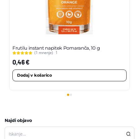
Frutilu instant napitek Pomaranča, 10 g
Fr
(1 mnenje)
1
pa
0,46
€
3
Dodaj v košarico
Najdi objavo