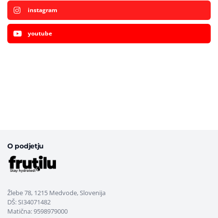
instagram
youtube
O podjetju
Žlebe 78, 1215 Medvode, Slovenija
DŠ: SI34071482
Matična: 9598979000