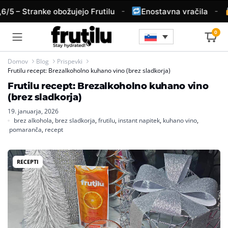
-
-
/5 – Stranke obožujejo Frutilu
Enostavna vračila
0
Domov
Blog
Prispevki
Frutilu recept: Brezalkoholno kuhano vino (brez sladkorja)
Frutilu recept: Brezalkoholno kuhano vino
(brez sladkorja)
19. januarja, 2026
brez alkohola
,
brez sladkorja
,
frutilu
,
instant napitek
,
kuhano vino
,
pomaranča
,
recept
RECEPTI