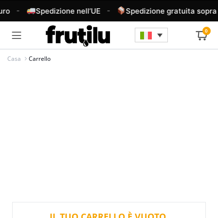
-
-
ro
Spedizione nell’UE
Spedizione gratuita sopra i
0
Casa
Carrello
IL TUO CARRELLO È VUOTO.