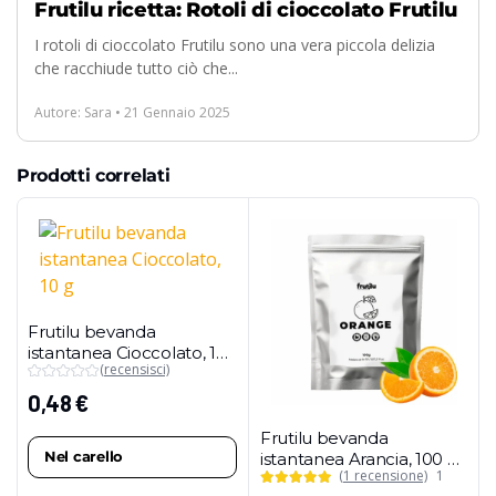
Frutilu ricetta: Rotoli di cioccolato Frutilu
I rotoli di cioccolato Frutilu sono una vera piccola delizia
che racchiude tutto ciò che...
Autore: Sara • 21 Gennaio 2025
Prodotti correlati
Frutilu bevanda
istantanea Cioccolato, 10
(recensisci)
g
0,48
€
Frutilu bevanda
Nel carello
istantanea Arancia, 100 g
(1 recensione)
1
(confezione maxi)