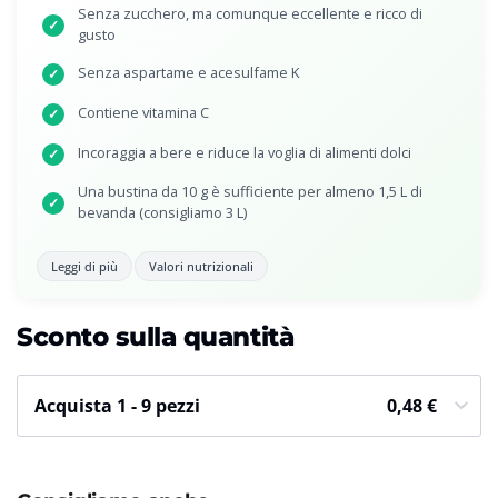
Senza zucchero, ma comunque eccellente e ricco di
✓
gusto
Senza aspartame e acesulfame K
✓
Contiene vitamina C
✓
Incoraggia a bere e riduce la voglia di alimenti dolci
✓
Una bustina da 10 g è sufficiente per almeno 1,5 L di
✓
bevanda (consigliamo 3 L)
Leggi di più
Valori nutrizionali
Sconto sulla quantità
Acquista 1 - 9 pezzi
0,48
€