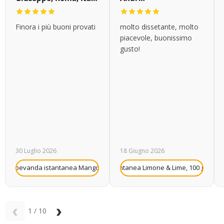
Finora i più buoni provati
molto dissetante, molto
piacevole, buonissimo
gusto!
30 Luglio 2026
18 Giugno 2026
+
rutilu bevanda istantanea Mango, 10 g
Frutilu bevanda istantanea Limone & Lime, 100 g (conf
Frutilu bevanda 
‹
›
1
/
10