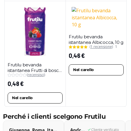
Frutilu bevanda
istantanea Albicocca, 10 g
(1 recensione)
1
0,46
€
Frutilu bevanda
Nel carello
istantanea Frutti di bosco,
(recensisci)
10 g
0,48
€
Nel carello
Perché i clienti scelgono Frutilu
Giuseppe, Roma, Italia
Andrea, Gemona del Friuli, Italia
Cliente verificato