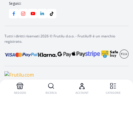
Seguici:
Tutti i diritti riservati 2026 © Frutilu d.o.o. - Frutilu® è un marchio
registrato.
Nel carello
Frutilu
bevanda
istantanea
Fragola,
10
g
NEGOZIO
RICERCA
ACCOUNT
CATEGORIE
quantity
English
(
Inglese
)
Italiano
Slovenščina
(
Sloveno
)
Deutsch
(
Tedesco
)