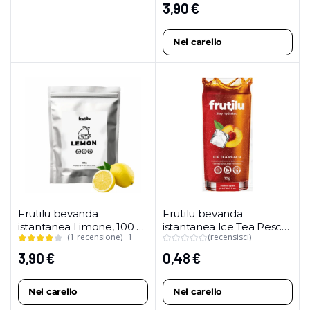
3,90
€
Nel carello
Frutilu bevanda
Frutilu bevanda
istantanea Limone, 100 g
istantanea Ice Tea Pesca,
(1 recensione)
1
(recensisci)
(confezione maxi)
10 g
3,90
€
0,48
€
Nel carello
Nel carello