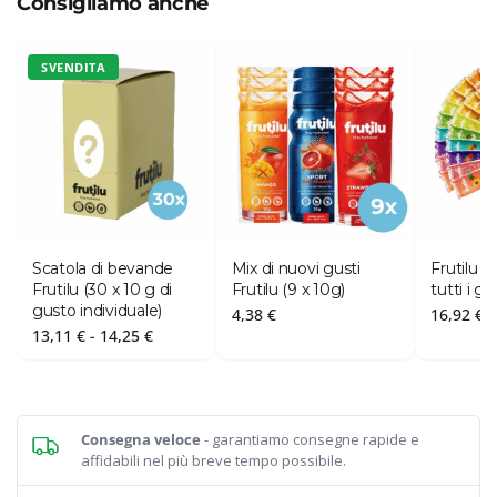
Consigliamo anche
SVENDITA
Scatola di bevande
Mix di nuovi gusti
Frutilu 
Frutilu (30 x 10 g di
Frutilu (9 x 10g)
tutti i gu
gusto individuale)
4,38
€
16,92
€
Fascia
13,11
€
-
14,25
€
di
prezzo:
da
13,11 €
a
14,25 €
Consegna veloce
- garantiamo consegne rapide e
affidabili nel più breve tempo possibile.