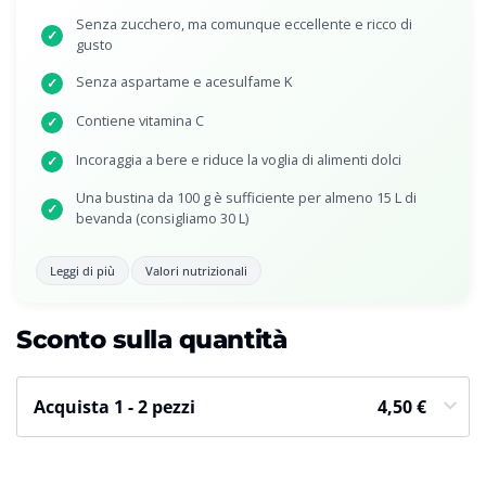
Senza zucchero, ma comunque eccellente e ricco di
✓
gusto
Senza aspartame e acesulfame K
✓
Contiene vitamina C
✓
Incoraggia a bere e riduce la voglia di alimenti dolci
✓
Una bustina da 100 g è sufficiente per almeno 15 L di
✓
bevanda (consigliamo 30 L)
Leggi di più
Valori nutrizionali
Sconto sulla quantità
Acquista 1 - 2 pezzi
4,50
€