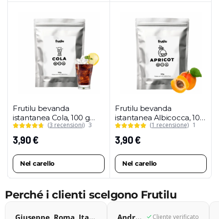
Frutilu bevanda
Frutilu bevanda
istantanea Cola, 100 g
istantanea Albicocca, 100
(3 recensioni)
3
(1 recensione)
1
(confezione maxi)
g (confezione maxi)
3,90
€
3,90
€
Nel carello
Nel carello
Perché i clienti scelgono Frutilu
Giuseppe, Roma, Italia
Andrea, Gemona del Friuli, Italia
Cliente verificato