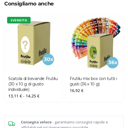
Consigliamo anche
SVENDITA
Scatola di bevande Frutilu
Frutilu mix box con tutti i
(30 x 10 g di gusto
gusti (36 x 10 g)
individuale)
16,92
€
Fascia
13,11
€
-
14,25
€
di
prezzo:
da
13,11 €
a
14,25 €
Consegna veloce
- garantiamo consegne rapide e
affidabili nel più breve tempo possibile.