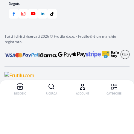
Seguici:
Tutti i diritti riservati 2026 © Frutilu d.o.o. - Frutilu® è un marchio
registrato.
Nel carello
Frutilu
bevanda
istantanea
SPORT
Arancia
rossa,
NEGOZIO
RICERCA
ACCOUNT
CATEGORIE
100
g
(confezione
maxi)
quantity
English
(
Inglese
)
Italiano
Slovenščina
(
Sloveno
)
Deutsch
(
Tedesco
)