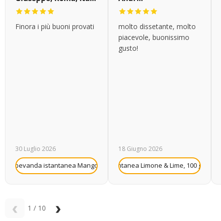
Finora i più buoni provati
molto dissetante, molto
piacevole, buonissimo
gusto!
30 Luglio 2026
18 Giugno 2026
+
rutilu bevanda istantanea Mango, 10 g
Frutilu bevanda istantanea Limone & Lime, 100 g (conf
Frutilu bevanda 
‹
›
1
/
10