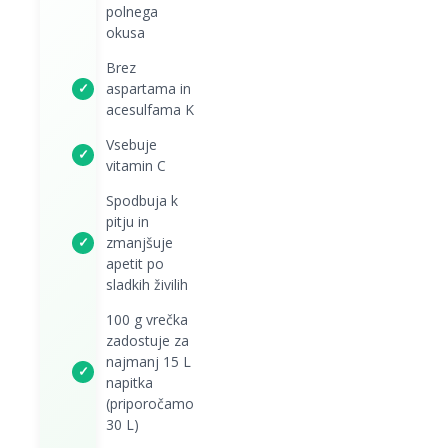
polnega
okusa
Brez
✓
aspartama in
acesulfama K
Vsebuje
✓
vitamin C
Spodbuja k
pitju in
✓
zmanjšuje
apetit po
sladkih živilih
100 g vrečka
zadostuje za
najmanj 15 L
✓
napitka
(priporočamo
30 L)