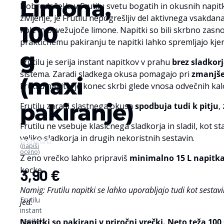
Limona,
Dobrodošel/a v Frutilu svetu bogatih in okusnih napitkov,
življenje, je Frutilu nepogrešljiv del aktivnega vsakd
100
kole in osvežujoče limone. Napitki so bili skrbno zasno
praktičnemu pakiranju te napitki lahko spremljajo kjerk
g
Frutilu je serija instant napitkov v prahu
brez sladkor
sistema. Zaradi sladkega okusa pomagajo pri
zmanjše
(maxi
Frutilu napitki je konec skrbi glede vnosa odvečnih kalo
pakiranje)
Frutilu zaradi slastnega okusa
spodbuja tudi k pitju
,
Frutilu ne vsebuje klasičnega sladkorja in sladil, kot 
veliko sladkorja in drugih nekoristnih sestavin.
(napiši
oceno)
Z eno vrečko lahko pripraviš
minimalno 15 L napitk
kocke.
3,90
€
Namig: Frutilu napitki se lahko uporabljajo tudi kot sestav
Frutilu
jed.
instant
napitek
Napitki so pakirani v priročni vrečki. Neto teža 100 