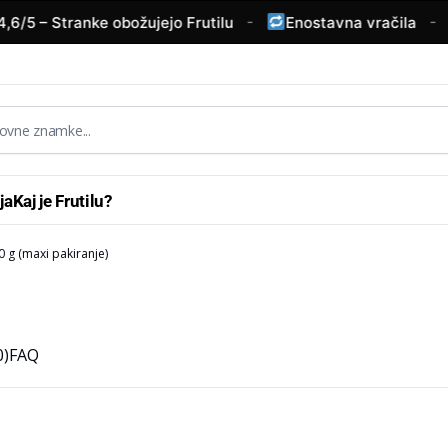
-
-
5 – Stranke obožujejo Frutilu
Enostavna vračila
V
ja
Kaj je Frutilu?
0 g (maxi pakiranje)
0)
FAQ