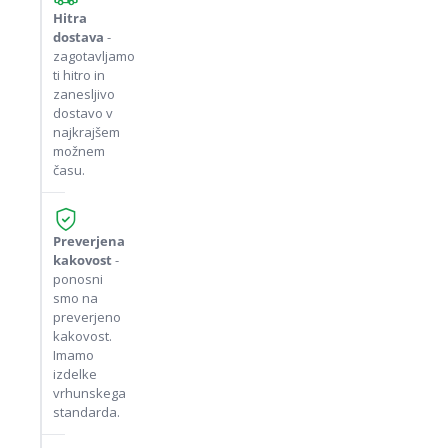
Hitra
dostava
-
zagotavljamo
ti hitro in
zanesljivo
dostavo v
najkrajšem
možnem
času.
Preverjena
kakovost
-
ponosni
smo na
preverjeno
kakovost.
Imamo
izdelke
vrhunskega
standarda.