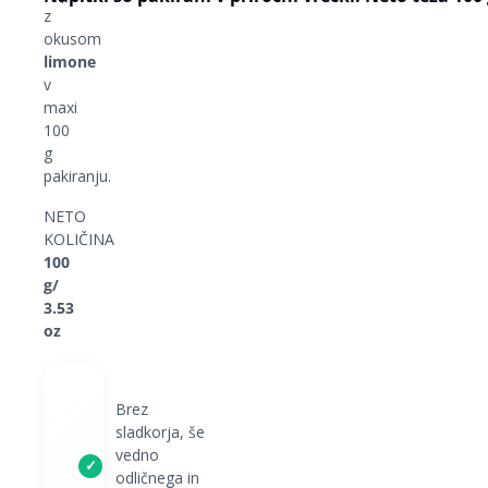
z
okusom
limone
v
maxi
100
g
pakiranju.
NETO
KOLIČINA
100
g/
3.53
oz
Brez
sladkorja, še
vedno
✓
odličnega in