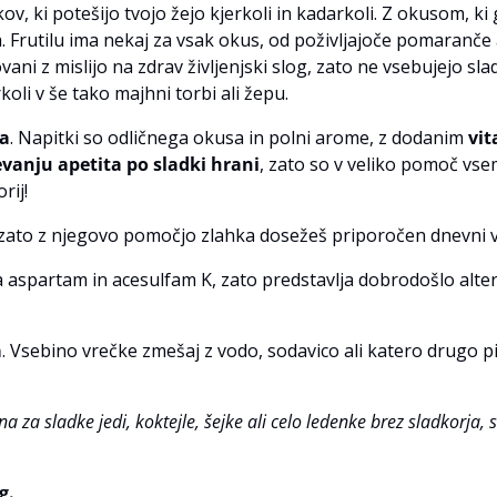
 ki potešijo tvojo žejo kjerkoli in kadarkoli. Z okusom, ki ga
ana. Frutilu ima nekaj za vsak okus, od poživljajoče pomaran
vani z mislijo na zdrav življenjski slog, zato ne vsebujejo s
oli v še tako majhni torbi ali žepu.
ja
. Napitki so odličnega okusa in polni arome, z dodanim
vi
vanju apetita po sladki hrani
, zato so v veliko pomoč vsem,
rij!
 zato z njegovo pomočjo zlahka dosežeš priporočen dnevni 
sta aspartam in acesulfam K, zato predstavlja dobrodošlo alte
a
. Vsebino vrečke zmešaj z vodo, sodavico ali katero drugo pij
ina za sladke jedi, koktejle, šejke ali celo ledenke brez sladkorj
g.