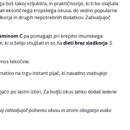
 boš takoj vzljubil/a, in praktičnostjo, ki ti bo olajšala
če ali eksotičnega tropskega okusa, do vedno popularne
ladkorja in drugih nepotrebnih dodatkov. Zahvaljujoč
taminom C
pa pomagajo pri krepitvi imunskega
 ki si želijo shujšati in so na
dieti brez sladkorja
. S
vnos tekočine.
rnativo na trgu instant pijač, ki navadno vsebujejo
ačo po lastni izbiri. Za boljši okus lahko dodaš ledene
a, saj zahvaljujoč polnemu okusu in aromi obogatijo vsako