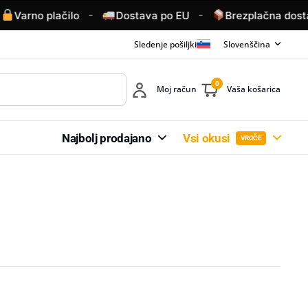
-
-
arno plačilo
Dostava po EU
Brezplačna dostava
Sledenje pošiljki
Slovenščina
0
Moj račun
Vaša košarica
Najbolj prodajano
Vsi okusi
VROČE