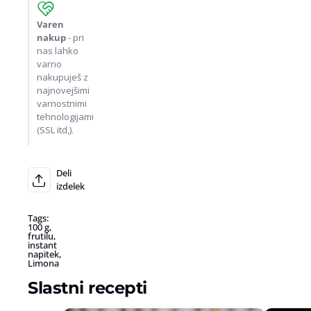
Varen
nakup
- pri
nas lahko
varno
nakupuješ z
najnovejšimi
varnostnimi
tehnologijami
(SSL itd,).
Deli
izdelek
Tags:
100 g
,
frutilu
,
instant
napitek
,
Limona
Slastni recepti