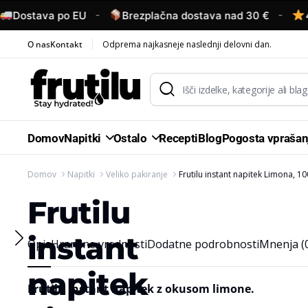
-
-
ostava po EU
Brezplačna dostava nad 30 €
4,6/
O nas
Kontakt
Odprema najkasneje naslednji delovni dan.
Domov
Napitki
Ostalo
Recepti
Blog
Pogosta vprašan
Domov
Napitki
Veliko pakiranje
Frutilu instant napitek Limona, 10
Frutilu
instant
Opis
Hranilne vrednosti
Dodatne podrobnosti
Mnenja (
napitek
Frutilu instant napitek z okusom limone.