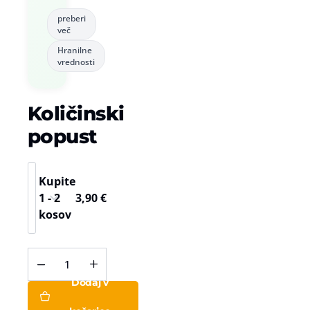
preberi
več
Hranilne
vrednosti
Količinski
popust
Kupite
1 - 2
3,90
€
kosov
Frutilu
instant
Dodaj v
napitek
Limona,
100 g