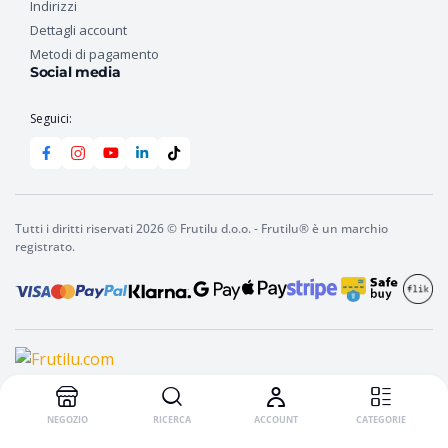
Indirizzi
Dettagli account
Metodi di pagamento
Social media
Seguici:
Tutti i diritti riservati 2026 © Frutilu d.o.o. - Frutilu® è un marchio
registrato.
Nel carello
Frutilu
bevanda
istantanea
Limone,
100
g
NEGOZIO
RICERCA
ACCOUNT
CATEGORIE
(confezione
maxi)