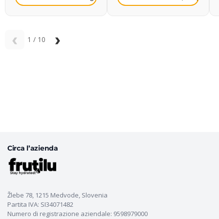
‹
›
1
/
10
Circa l’azienda
Žlebe 78, 1215 Medvode, Slovenia
Partita IVA: SI34071482
Numero di registrazione aziendale: 9598979000