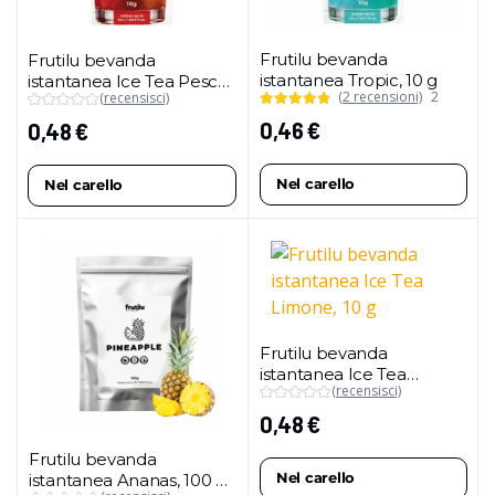
Frutilu bevanda
Frutilu bevanda
istantanea Tropic, 10 g
istantanea Ice Tea Pesca,
(2 recensioni)
2
(recensisci)
10 g
0,46
€
0,48
€
Nel carello
Nel carello
Frutilu bevanda
istantanea Ice Tea
(recensisci)
Limone, 10 g
0,48
€
Frutilu bevanda
Nel carello
istantanea Ananas, 100 g