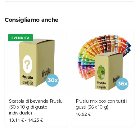
Consigliamo anche
SVENDITA
Scatola di bevande Frutilu
Frutilu mix box con tutti i
(30 x 10 g di gusto
gusti (36 x 10 g)
individuale)
16,92
€
Fascia
13,11
€
-
14,25
€
di
prezzo:
da
13,11 €