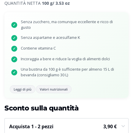
QUANTITÀ NETTA
100 g/ 3.53 oz
Senza zucchero, ma comunque eccellente e ricco di
✓
gusto
Senza aspartame e acesulfame K
✓
Contiene vitamina C
✓
Incoraggia a bere e riduce la voglia di alimenti dolci
✓
Una bustina da 100 g è sufficiente per almeno 15 L di
✓
bevanda (consigliamo 30 L)
Leggi di più
Valori nutrizionali
Sconto sulla quantità
Acquista 1 - 2 pezzi
3,90
€