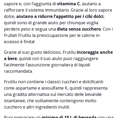
sapore e, con l’aggiunta di
vitamina C
, aiutano a
rafforzare il sistema immunitario. Grazie al loro sapore
dolce,
aiutano a ridurre l’appetito per i cibi dolci
,
quindi sono di grande aiuto per chiunque voglia
perdere peso e segua una
dieta senza zucchero
. Con i
frullati Frutilu la preoccupazione per le calorie in
eccesso è finita!
Grazie al suo gusto delizioso, Frutilu
incoraggia anche
a bere
, quindi con il suo aiuto puoi raggiungere
facilmente l’assunzione giornaliera di liquidi
raccomandata.
Frutilu non contiene i classici zuccheri e dolcificanti
come aspartame e acesulfame K, quindi rappresenta
una gradita alternativa sul mercato delle bevande
istantanee, che solitamente contengono molto
zucchero e altri ingredienti inutili.
Puoi preparare un
minimo di 15 L di bevanda
con una