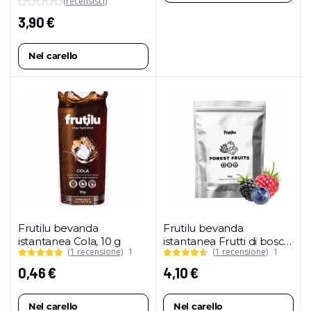
(recensisci)
(confezione maxi)
3,90
€
Nel carello
Frutilu bevanda
Frutilu bevanda
istantanea Cola, 10 g
istantanea Frutti di bosco,
(1 recensione)
1
(1 recensione)
1
100 g (confezione maxi)
0,46
€
4,10
€
Nel carello
Nel carello