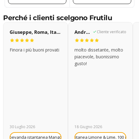
Perché i clienti scelgono Frutilu
Giuseppe, Roma, Italia
Andrea, Gemona del Friuli, Italia
Cliente verificato
Finora i più buoni provati
molto dissetante, molto
piacevole, buonissimo
gusto!
30 Luglio 2026
18 Giugno 2026
+
rutilu bevanda istantanea Mango, 10 g
Frutilu bevanda istantanea Limone & Lime, 100 g (conf
Frutilu bevanda 