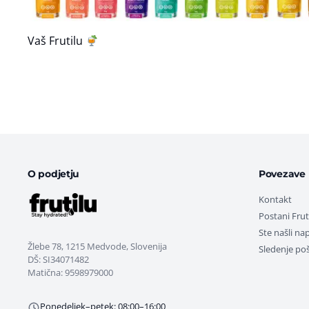
Vaš Frutilu
O podjetju
Povezave
Kontakt
Postani Fru
Ste našli na
Žlebe 78, 1215 Medvode, Slovenija
Sledenje poši
DŠ: SI34071482
Matična: 9598979000
Ponedeljek–petek: 08:00–16:00