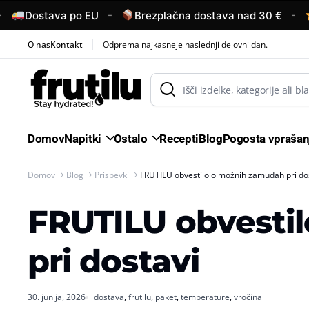
-
-
Dostava po EU
Brezplačna dostava nad 30 €
4,
O nas
Kontakt
Odprema najkasneje naslednji delovni dan.
Domov
Napitki
Ostalo
Recepti
Blog
Pogosta vprašan
Domov
Blog
Prispevki
FRUTILU obvestilo o možnih zamudah pri do
FRUTILU obvesti
pri dostavi
30. junija, 2026
dostava
,
frutilu
,
paket
,
temperature
,
vročina