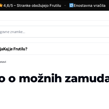
-
-
6/5 – Stranke obožujejo Frutilu
Enostavna vračila
ja
Kaj je Frutilu?
stavi
lo o možnih zamud