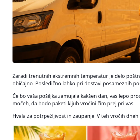
Zaradi trenutnih ekstremnih temperatur je delo pošt
običajno. Posledično lahko pri dostavi posameznih poš
Če bo vaša pošiljka zamujala kakšen dan, vas lepo pro
močeh, da bodo paketi kljub vročini čim prej pri vas.
Hvala za potrpežljivost in zaupanje. V teh vročih dneh 