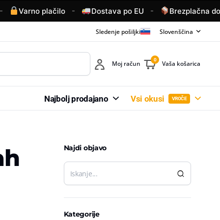
-
-
Varno plačilo
Dostava po EU
Brezplačna dosta
Sledenje pošiljki
Slovenščina
0
Moj račun
Vaša košarica
Najbolj prodajano
Vsi okusi
VROČE
Najdi objavo
ah
Kategorije