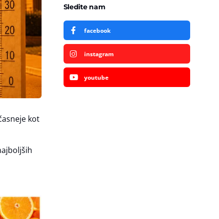
Sledite nam
facebook
instagram
youtube
časneje kot
ajboljših