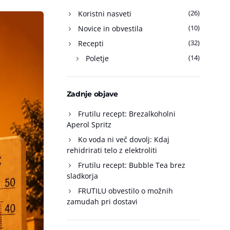
(26)
Koristni nasveti
(10)
Novice in obvestila
(32)
Recepti
(14)
Poletje
Zadnje objave
Frutilu recept: Brezalkoholni
Aperol Spritz
Ko voda ni več dovolj: Kdaj
rehidrirati telo z elektroliti
Frutilu recept: Bubble Tea brez
sladkorja
FRUTILU obvestilo o možnih
zamudah pri dostavi