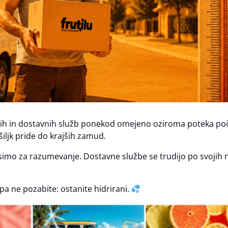
nih in dostavnih služb ponekod omejeno oziroma poteka po
iljk pride do krajših zamud.
simo za razumevanje. Dostavne službe se trudijo po svojih n
pa ne pozabite: ostanite hidrirani.