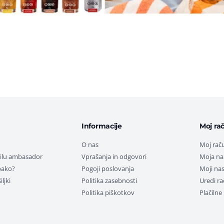
Informacije
Moj ra
O nas
Moj rač
tilu ambasador
Vprašanja in odgovori
Moja na
pako?
Pogoji poslovanja
Moji nas
ljki
Politika zasebnosti
Uredi r
Politika piškotkov
Plačiln