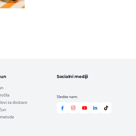
čun
Socialni mediji
un
ročila
Sledite nam:
lovi za dostavo
ačun
e metode