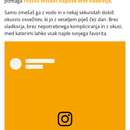
pomaga
Frutilu instant napitek brez sladkorja
.
Samo zmešaš ga z vodo in v nekaj sekundah dobiš
okusno osvežitev, ki jo z veseljem piješ čez dan. Brez
sladkorja, brez nepotrebnega kompliciranja in z okusi,
med katerimi lahko vsak najde svojega favorita.