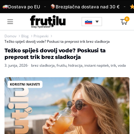
-
-
Dostava po EU
Brezplačna dostava nad 30 €
4
0
Domov
Blog
Prispevki
Težko spiješ dovolj vode? Poskusi ta preprost trik brez sladkorja
Težko spiješ dovolj vode? Poskusi ta
preprost trik brez sladkorja
3. junija, 2026
brez sladkorja
,
frutilu
,
hidracija
,
instant napitek
,
trik
,
voda
KORISTNI NASVETI