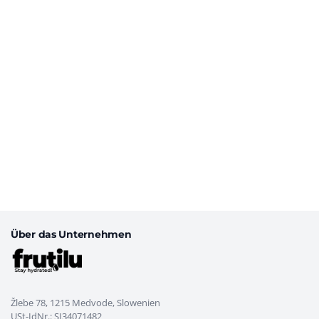
Be
au
be
Über das Unternehmen
Žlebe 78, 1215 Medvode, Slowenien
USt-IdNr.: SI34071482