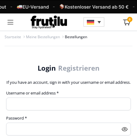
-
-
-
out
EU-Versand
Kostenloser Versand ab 50 €
0
Startseite
Meine Bestellungen
Bestellungen
Login
Registrieren
If you have an account, sign in with your username or email address.
Required
Username or email address
*
E-
Required
Password
*