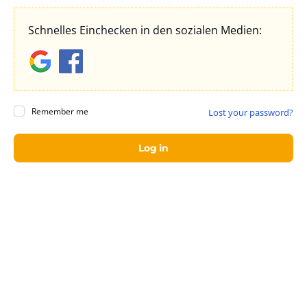
Schnelles Einchecken in den sozialen Medien:
Remember me
Lost your password?
Vo
Log in
Na
Te
Ih