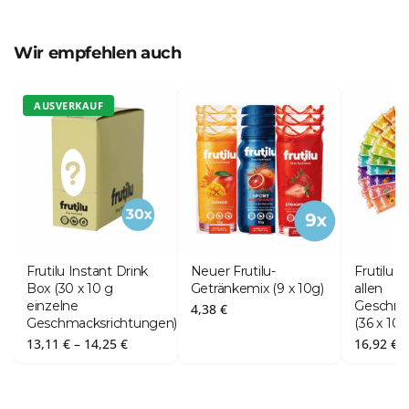
Wir empfehlen auch
AUSVERKAUF
Frutilu Instant Drink
Neuer Frutilu-
Frutilu 
Box (30 x 10 g
Getränkemix (9 x 10g)
allen
einzelne
Geschma
4,38
€
Geschmacksrichtungen)
(36 x 10 
Preisspanne:
13,11
€
–
14,25
€
16,92
€
13,11 €
bis
14,25 €