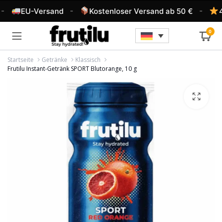
-
-
EU-Versand
Kostenloser Versand ab 50 €
4,6
0
Startseite
Getränke
Klassisch
Frutilu Instant-Getränk SPORT Blutorange, 10 g