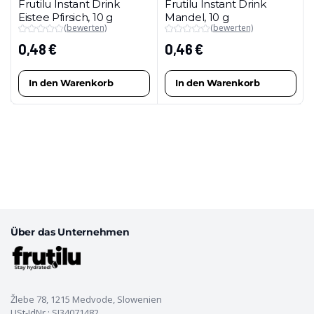
Frutilu Instant Drink
Frutilu Instant Drink
Eistee Pfirsich, 10 g
Mandel, 10 g
(bewerten)
(bewerten)
0,48
€
0,46
€
In den Warenkorb
In den Warenkorb
Über das Unternehmen
Žlebe 78, 1215 Medvode, Slowenien
USt-IdNr.: SI34071482