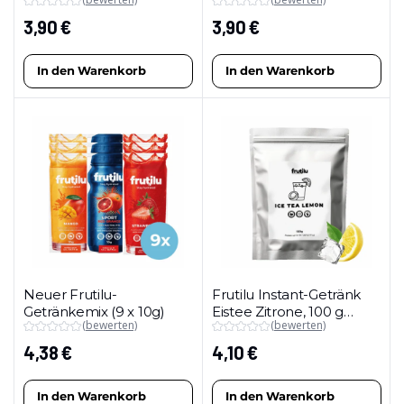
(Maxipackung)
(Maxipackung)
3,90
€
3,90
€
In den Warenkorb
In den Warenkorb
Neuer Frutilu-
Frutilu Instant-Getränk
Getränkemix (9 x 10g)
Eistee Zitrone, 100 g
(bewerten)
(bewerten)
(Maxipackung)
4,38
€
4,10
€
In den Warenkorb
In den Warenkorb