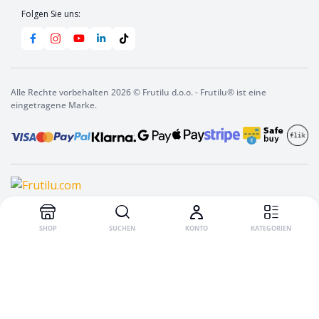
Folgen Sie uns:
Alle Rechte vorbehalten 2026 © Frutilu d.o.o. - Frutilu® ist eine
eingetragene Marke.
In den Warenkorb
Frutilu
Instant-
Getränk
Orange,
10
g
SHOP
SUCHEN
KONTO
KATEGORIEN
quantity
English
(
Englisch
)
Italiano
(
Italienisch
)
Slovenščina
(
Slowenisch
)
Deutsch