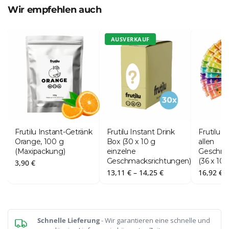
Wir empfehlen auch
AUSVERKAUF
Frutilu Instant-Getränk
Frutilu Instant Drink
Frutilu 
Orange, 100 g
Box (30 x 10 g
allen
(Maxipackung)
einzelne
Geschma
Geschmacksrichtungen)
(36 x 10 
3,90
€
Preisspanne:
13,11
€
–
14,25
€
16,92
€
13,11 €
bis
14,25 €
Schnelle Lieferung
- Wir garantieren eine schnelle und