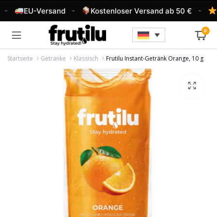
-
-
-
EU-Versand
Kostenloser Versand ab 50 €
4
0
Startseite
Getränke
Klassisch
Frutilu Instant-Getränk Orange, 10 g