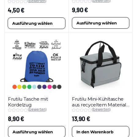
(bewerten)
(bewerten)
9,90
€
4,50
€
Ausführung wählen
Ausführung wählen
Dieses
Dieses
Produkt
Produkt
weist
weist
mehrere
mehrere
Varianten
Varianten
auf.
auf.
Die
Die
Optionen
Optionen
können
können
auf
auf
Frutilu Tasche mit
Frutilu Mini-Kühltasche
der
der
Kordelzug
aus recyceltem Material
Produktseite
Produktseite
(bewerten)
(bewerten)
(4 L)
gewählt
gewählt
8,90
€
13,90
€
werden
werden
Ausführung wählen
In den Warenkorb
Dieses