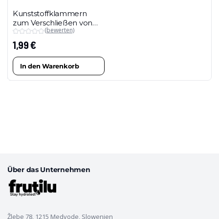
auf
der
Kunststoffklammern
der
Produktseite
zum Verschließen von
Produktseite
gewählt
(bewerten)
Beuteln – 5 Stück
gewählt
werden
1,99
€
werden
In den Warenkorb
Über das Unternehmen
Žlebe 78, 1215 Medvode, Slowenien