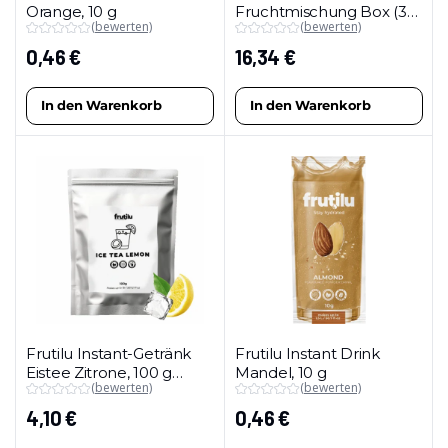
Orange, 10 g
Fruchtmischung Box (35
(bewerten)
(bewerten)
x 10 g)
0,46
€
16,34
€
In den Warenkorb
In den Warenkorb
Frutilu Instant-Getränk
Frutilu Instant Drink
Eistee Zitrone, 100 g
Mandel, 10 g
(bewerten)
(bewerten)
(Maxipackung)
4,10
€
0,46
€