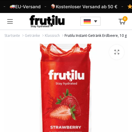
-
-
-
EU-Versand
Kostenloser Versand ab 50 €
4
0
Startseite
Getränke
Klassisch
Frutilu Instant-Getränk Erdbeere, 10 g