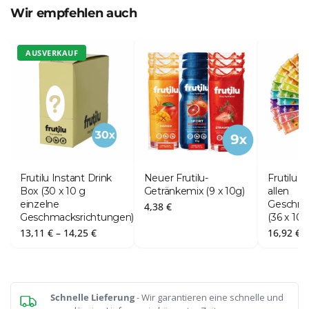
Wir empfehlen auch
AUSVERKAUF
Frutilu Instant Drink
Neuer Frutilu-
Frutilu 
Box (30 x 10 g
Getränkemix (9 x 10g)
allen
einzelne
Geschma
4,38
€
Geschmacksrichtungen)
(36 x 10 
Preisspanne:
13,11
€
–
14,25
€
16,92
€
13,11 €
bis
14,25 €
Schnelle Lieferung
- Wir garantieren eine schnelle und