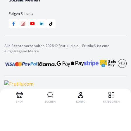
Soziale Medien
Folgen Sie uns:
Alle Rechte vorbehalten 2026 © Frutilu d.o.o. - Frutilu® ist eine
eingetragene Marke.
In den Warenkorb
Frutilu
Instant-
Getränk
Erdbeere,
10
g
SHOP
SUCHEN
KONTO
KATEGORIEN
quantity
English
(
Englisch
)
Italiano
(
Italienisch
)