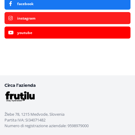
facebook
instagram
youtube
Circa l’azienda
Žlebe 78, 1215 Medvode, Slovenia
Partita IVA: SI34071482
Numero di registrazione aziendale: 9598979000