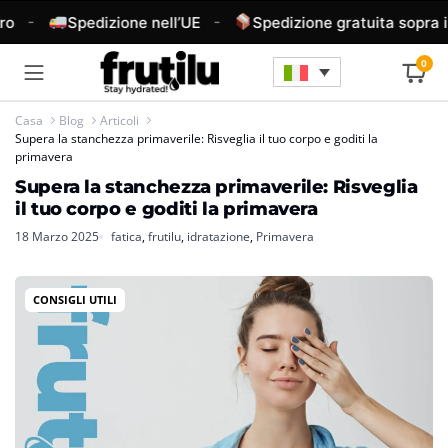
-
-
o
Spedizione nell’UE
Spedizione gratuita sopra i 
0
Casa
Blog
Articoli
Supera la stanchezza primaverile: Risveglia il tuo corpo e goditi la
primavera
Supera la stanchezza primaverile: Risveglia
il tuo corpo e goditi la primavera
18 Marzo 2025
fatica
,
frutilu
,
idratazione
,
Primavera
CONSIGLI UTILI