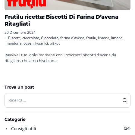
Frutilu ricetta: Biscotti Di Farina D’avena
Ritagliati
20 Dicembre 2024
Biscotti
,
cioccolato
,
Cioccolato
,
farina d'avena
,
frutilu
,
limona
,
limone
,
mandorla
,
ovseni kosmiči
,
piškot
Ravviva i tuoi dolci momenti con i croccanti biscotti d’avena da
ritagliare, che arricchisci con…
Trova un post
Categorie
(24)
Consigli utili