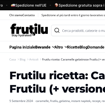
-
-
Spedizione nell’UE
Spedizione gratuita sopra i 50 
Chi siamo
Contatto
Spedizione al più tardi entro il giorno lavorativo 
Pagina iniziale
Bevande
Altro
Ricette
Blog
Domande 
Casa
Blog
Articoli
Frutilu ricetta: Caramelle gelatinose Frutilu (+ 
Frutilu ricetta: 
Frutilu (+ versio
5 Settembre 2024
caramelle
,
frutilu
,
gelatina
,
instant napitek
,
recept
,
re