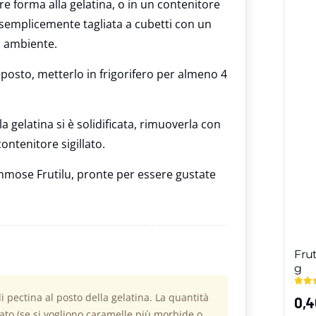
e forma alla gelatina, o in un contenitore
i semplicemente tagliata a cubetti con un
a ambiente.
posto, metterlo in frigorifero per almeno 4
a gelatina si è solidificata, rimuoverla con
ontenitore sigillato.
ommose Frutilu, pronte per essere gustate
Fru
g
 pectina al posto della gelatina. La quantità
0,
rato (se si vogliono caramelle più morbide o