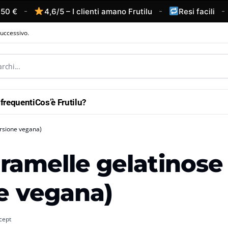
-
-
-
€
4,6/5 – I clienti amano Frutilu
Resi facili
successivo.
frequenti
Cos’è Frutilu?
versione vegana)
Caramelle gelatinose
ne vegana)
cept