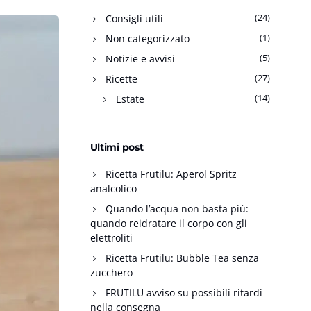
(24)
Consigli utili
(1)
Non categorizzato
(5)
Notizie e avvisi
(27)
Ricette
(14)
Estate
Ultimi post
Ricetta Frutilu: Aperol Spritz
analcolico
Quando l’acqua non basta più:
quando reidratare il corpo con gli
elettroliti
Ricetta Frutilu: Bubble Tea senza
zucchero
FRUTILU avviso su possibili ritardi
nella consegna