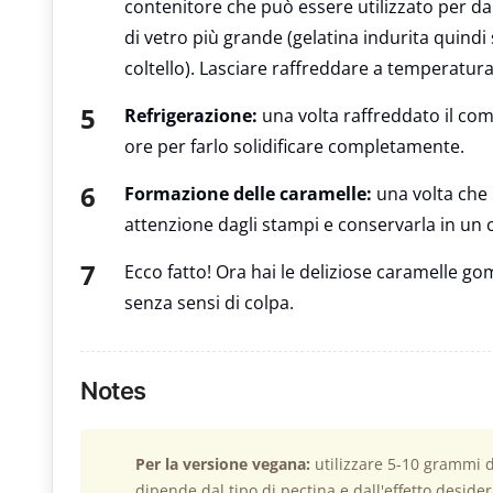
contenitore che può essere utilizzato per dar
di vetro più grande (gelatina indurita quind
coltello). Lasciare raffreddare a temperatur
Refrigerazione:
una volta raffreddato il com
ore per farlo solidificare completamente.
Formazione delle caramelle:
una volta che l
attenzione dagli stampi e conservarla in un c
Ecco fatto! Ora hai le deliziose caramelle g
senza sensi di colpa.
Notes
Per la versione vegana:
utilizzare 5-10 grammi di
dipende dal tipo di pectina e dall'effetto deside