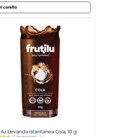
l carello
ilu bevanda istantanea Cola, 10 g
(1 recensione)
1