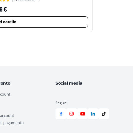
46
€
l carello
conto
Social media
ccount
Seguici:
 account
di pagamento