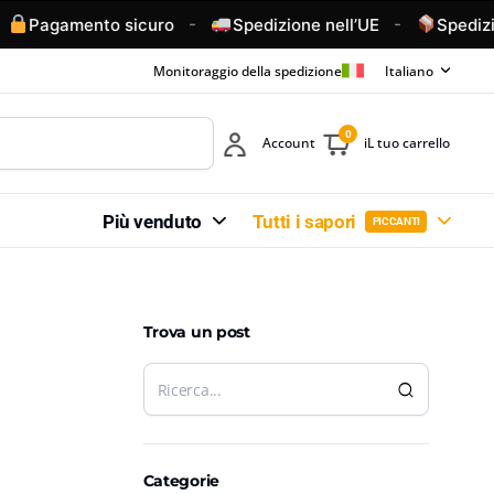
-
-
Pagamento sicuro
Spedizione nell’UE
Spedizione 
Monitoraggio della spedizione
Italiano
0
Account
iL tuo carrello
Più venduto
Tutti i sapori
PICCANTI
Trova un post
Categorie