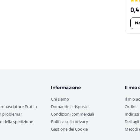
0,
Ne
Informazione
Il mio 
Chi siamo
Il mio a
ambasciatore Frutilu
Domande e risposte
Ordini
n problema?
Condizioni commerciali
Indirizzi
o della spedizione
Politica sulla privacy
Dettagli
Gestione dei Cookie
Metodi 