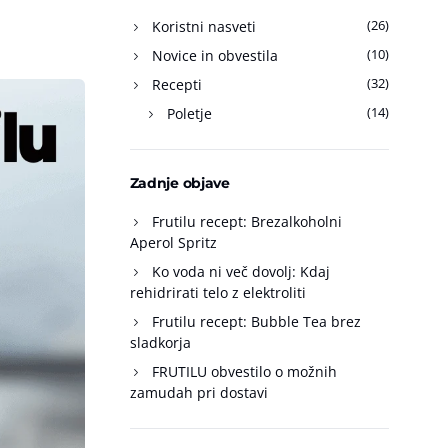
(26)
Koristni nasveti
(10)
Novice in obvestila
(32)
Recepti
(14)
Poletje
Zadnje objave
Frutilu recept: Brezalkoholni
Aperol Spritz
Ko voda ni več dovolj: Kdaj
rehidrirati telo z elektroliti
Frutilu recept: Bubble Tea brez
sladkorja
FRUTILU obvestilo o možnih
zamudah pri dostavi