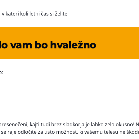
 v kateri koli letni čas si želite
elo vam bo hvaležno
o:
presenečeni, kajti tudi brez sladkorja je lahko zelo okusno! N
n se raje odločite za tisto možnost, ki vašemu telesu ne ško