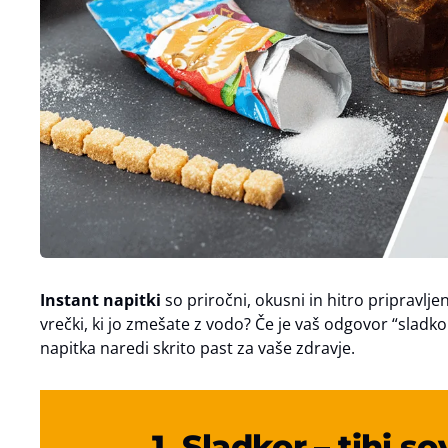
Instant napitki
so priročni, okusni in hitro pripravljeni
vrečki, ki jo zmešate z vodo? Če je vaš odgovor “sladkor
napitka naredi skrito past za vaše zdravje.
1. Sladkor – tihi 