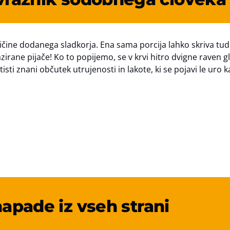
ičine dodanega sladkorja. Ena sama porcija lahko skriva tud
azirane pijače! Ko to popijemo, se v krvi hitro dvigne raven g
sti znani občutek utrujenosti in lakote, ki se pojavi le uro k
napade iz vseh strani