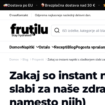
-
-
Dostava po EU
Brezplačna dostava nad 30 €
4,
O nas
Kontakt
Odprema najkasneje naslednji delovni dan.
Domov
Napitki
Ostalo
Recepti
Blog
Pogosta vprašan
Domov
Blog
Prispevki
Zakaj so instant napitki s sladkorjem slabi za
Zakaj so instant 
slabi za naše zdra
namesto njih)