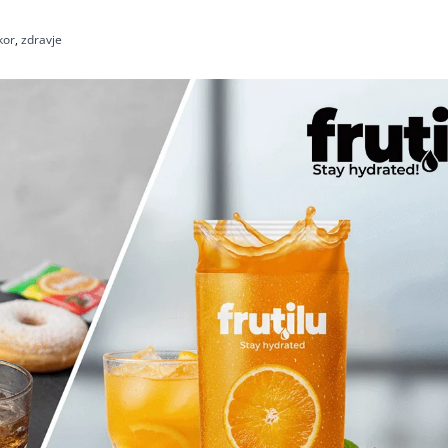
kor
,
zdravje