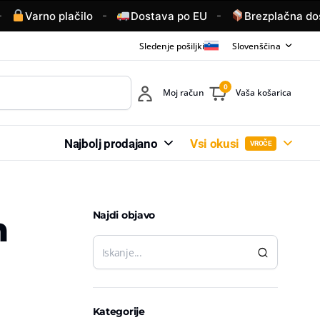
-
-
Varno plačilo
Dostava po EU
Brezplačna dosta
Sledenje pošiljki
Slovenščina
0
Moj račun
Vaša košarica
Najbolj prodajano
Vsi okusi
VROČE
Najdi objavo
m
Kategorije