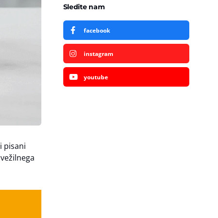
Sledite nam
facebook
instagram
youtube
i pisani
svežilnega