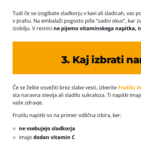
Tudi če se izogibate sladkorju v kavi ali sladicah, vas
v prahu. Na embalaži pogosto piše “sadni okus”, kar zve
izobilju. V resnici
ne pijemo vitaminskega napitka, 
3. Kaj izbrati 
Če se želite osvežiti brez slabe vesti, izberite
Frutilu i
sta naravna stevija ali sladilo sukraloza. Ti napitki im
vaše zdravje.
Frutilu napitki so na primer odlična izbira, ker:
ne vsebujejo sladkorja
imajo
dodan vitamin C