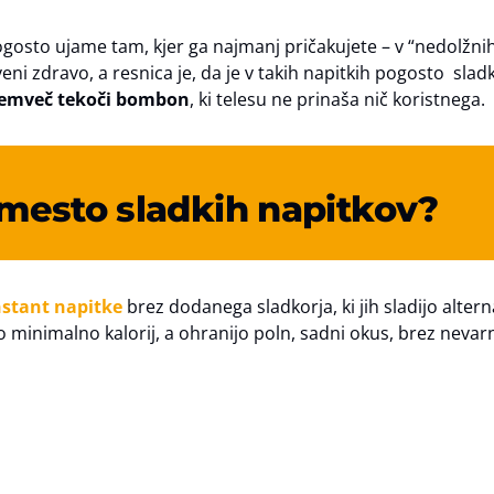
 pogosto ujame tam, kjer ga najmanj pričakujete – v “nedolžni
ni zdravo, a resnica je, da je v takih napitkih pogosto sladk
temveč tekoči bombon
, ki telesu ne prinaša nič koristnega.
namesto sladkih napitkov?
nstant napitke
brez dodanega sladkorja, ki jih sladijo altern
ajo minimalno kalorij, a ohranijo poln, sadni okus, brez nevar