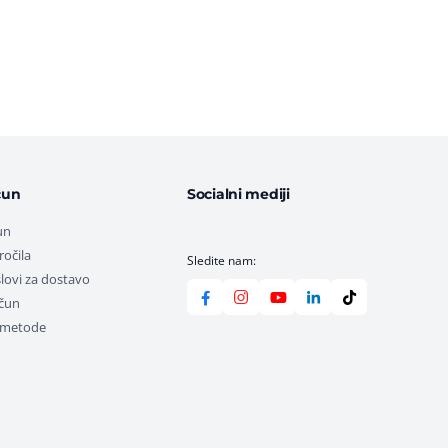
čun
Socialni mediji
un
ročila
Sledite nam:
lovi za dostavo
ačun
e metode