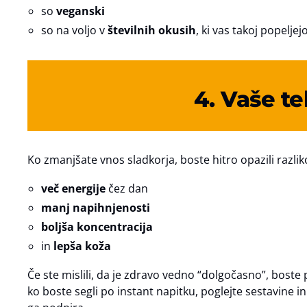
so
veganski
so na voljo v
številnih okusih
, ki vas takoj popeljejo
4. Vaše t
Ko zmanjšate vnos sladkorja, boste hitro opazili razlik
več energije
čez dan
manj napihnjenosti
boljša koncentracija
in
lepša koža
Če ste mislili, da je zdravo vedno “dolgočasno”, boste 
ko boste segli po instant napitku, poglejte sestavine i