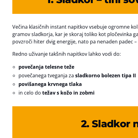
Večina klasičnih instant napitkov vsebuje ogromne kol
gramov sladkorja, kar je skoraj toliko kot pločevinka g
povzroči hiter dvig energije, nato pa nenaden padec – ti
Redno uživanje takšnih napitkov lahko vodi do:
povečanja telesne teže
povečanega tveganja za
sladkorno bolezen tipa II
povišanega krvnega tlaka
in celo do
težav s kožo in zobmi
2. Sladkor 