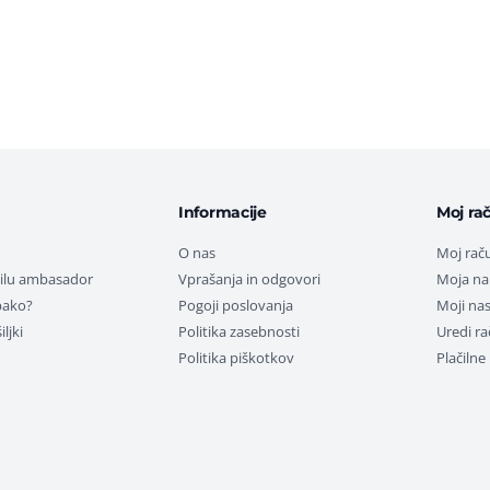
Informacije
Moj ra
O nas
Moj rač
tilu ambasador
Vprašanja in odgovori
Moja na
pako?
Pogoji poslovanja
Moji nas
ljki
Politika zasebnosti
Uredi r
Politika piškotkov
Plačiln