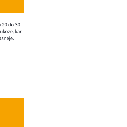
i 20 do 30
lukoze, kar
asneje.