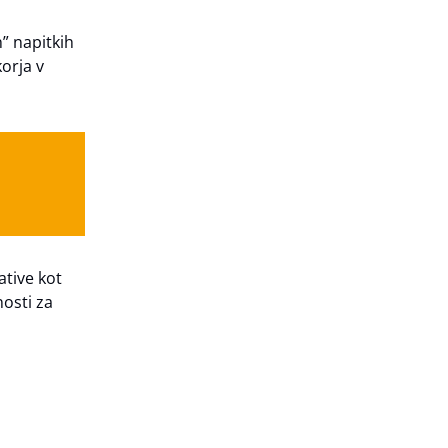
h” napitkih
orja v
ative kot
nosti za