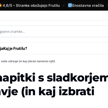
-
-
6/5 – Stranke obožujejo Frutilu
Enostavna vračila
ja
Kaj je Frutilu?
 naše zdravje (in kaj izbrati namesto njih)
napitki s sladkorje
vje (in kaj izbrati