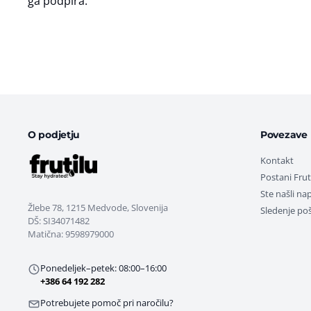
ga podpira.
O podjetju
Povezave
Kontakt
Postani Fru
Ste našli na
Žlebe 78, 1215 Medvode, Slovenija
Sledenje poši
DŠ: SI34071482
Matična: 9598979000
Ponedeljek–petek: 08:00–16:00
+386 64 192 282
Potrebujete pomoč pri naročilu?