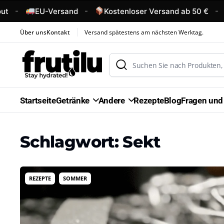
-
-
-
t
EU-Versand
Kostenloser Versand ab 50 €
Über uns
Kontakt
Versand spätestens am nächsten Werktag.
Startseite
Getränke
Andere
Rezepte
Blog
Fragen und
Schlagwort:
Sekt
,
REZEPTE
SOMMER