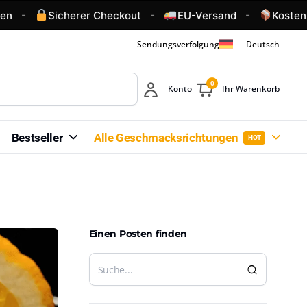
-
-
-
n
Sicherer Checkout
EU-Versand
Kostenlo
Sendungsverfolgung
Deutsch
0
Konto
Ihr Warenkorb
Bestseller
Alle Geschmacksrichtungen
HOT
Einen Posten finden